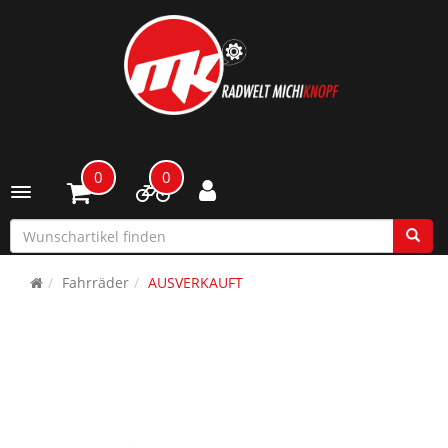
0
0
Toggle navigation
Fahrräder
AUSVERKAUFT