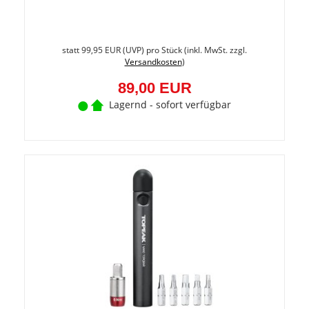
Sie
spare
statt
99,95 EUR
(
UVP
) pro Stück (inkl. MwSt. zzgl.
11%
Versandkosten
)
(10,95
EUR)
89,00 EUR
Lagernd - sofort verfügbar