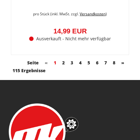
pro Stück (inkl. MwSt. zzgl.
Versandkosten
)
14,99 EUR
Ausverkauft - Nicht mehr verfügbar
Seite
«
1
2
3
4
5
6
7
8
»
115 Ergebnisse