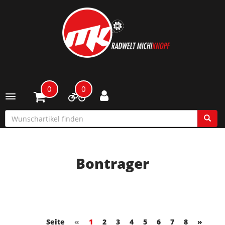
0
0
Toggle navigation
Bontrager
Seite
«
1
2
3
4
5
6
7
8
»