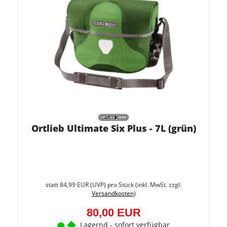
Ortlieb Ultimate Six Plus - 7L (grün)
Sie
spare
statt
84,99 EUR
(
UVP
) pro Stück (inkl. MwSt. zzgl.
5.9%
Versandkosten
)
(4,99
EUR)
80,00 EUR
Lagernd - sofort verfügbar