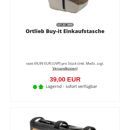
Ortlieb Buy-it Einkaufstasche
Sie
spare
statt
69,99 EUR
(
UVP
) pro Stück (inkl. MwSt. zzgl.
44.3%
Versandkosten
)
(30,99
EUR)
39,00 EUR
Lagernd - sofort verfügbar