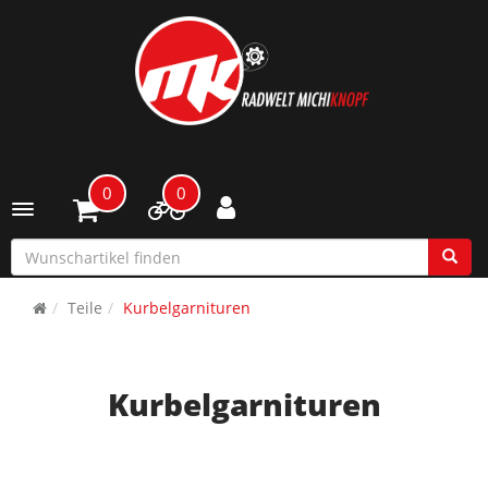
0
0
Toggle navigation
Teile
Kurbelgarnituren
Kurbelgarnituren