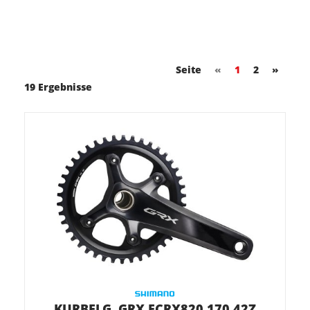
Seite
«
1
2
»
19 Ergebnisse
KURBELG. GRX FCRX820 170 42Z