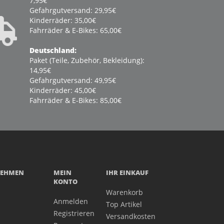
7,95€
Gefahrgutversand: 29,95€
Kinderräder: 35,00€
Fahrräder & E-Bikes: 65,00€
Deutschland:
Paket (Teile, Zubehör, Bekleidung):
14,95€
Gefahrgutversand: 49,95€
Kinderräder: 45,00€
Fahrräder & E-Bikes: 85,00€
NEHMEN
MEIN
IHR EINKAUF
KONTO
Warenkorb
Anmelden
Top Artikel
Registrieren
Versandkosten