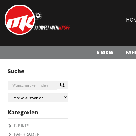
HO
E-BIKES
FAH
Suche
Kategorien
E-BIKES
FAHRRÄDER