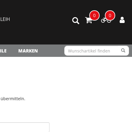
0
0
LEIH
ILE
MARKEN
 übermitteln.