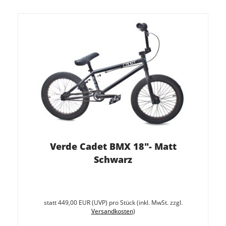
Verde Cadet BMX 18"- Matt
Schwarz
Sie
spare
statt
449,00 EUR
(
UVP
) pro Stück (inkl. MwSt. zzgl.
11.1%
Versandkosten
)
(50,00
EUR)