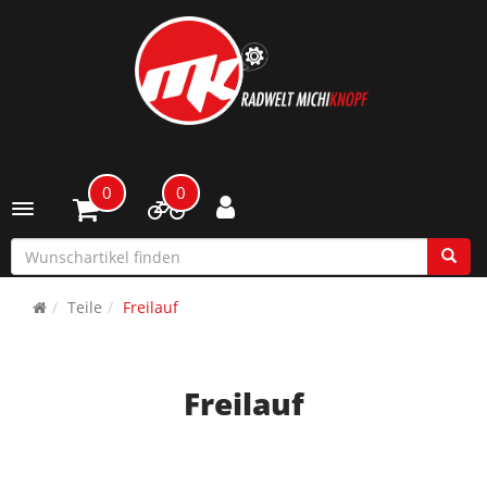
0
0
Toggle navigation
Teile
Freilauf
Freilauf