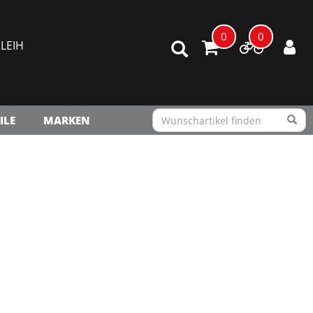
0
0
LEIH
ILE
MARKEN