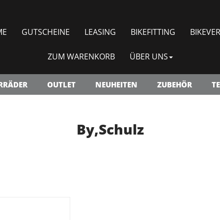
ME
GUTSCHEINE
LEASING
BIKEFITTING
BIKEVER
ZUM WARENKORB
ÜBER UNS
RRÄDER
OUTLET
NEUHEITEN
ZUBEHÖR
TE
By,Schulz