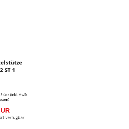
telstütze
2 ST 1
Sie
sparen
 Stück (inkl. MwSt.
5%
osten
)
(10,00
EUR)
EUR
ort verfügbar