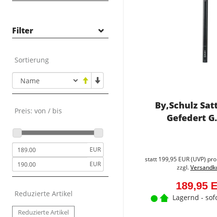
E-BIKES
FAHRRÄDER
Filter
OUTLET
NEUHEITEN
Sortierung
ZUBEHÖR
TEILE
TOP ARTIKEL
By,Schulz Sat
NEUHEITEN
Preis: von / bis
Gefedert G.
REDUZIERTE ARTIKEL
EUR
statt
199,95 EUR
(
UVP
) pro
EUR
zzgl.
Versandk
189,95 
Reduzierte Artikel
Lagernd - sof
Reduzierte Artikel