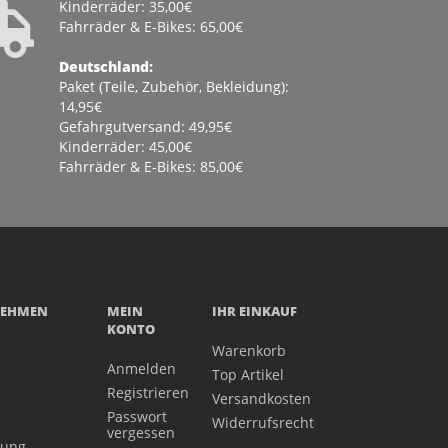
Kinderräder: 35,00€
Fahrräder & E-Bikes: 65,00€
Deutschland:
Paket (Teile, Zubehör, Bekleidung):
14,95€
Gefahrgutversand: 49,95€
Kinderräder: 45,00€
Fahrräder & E-Bikes: 85,00€
NEHMEN
MEIN
IHR EINKAUF
KONTO
Warenkorb
Anmelden
Top Artikel
Registrieren
Versandkosten
Passwort
Widerrufsrecht
vergessen
gung