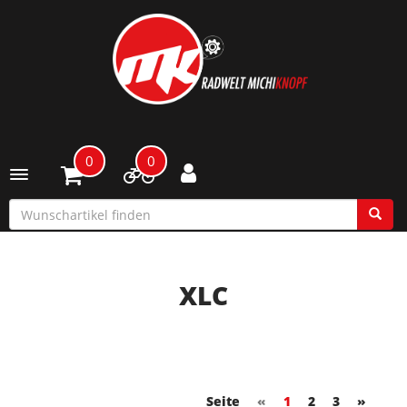
0
0
Toggle navigation
XLC
Seite
«
1
2
3
»