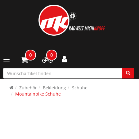
0
0
Toggle navigation
Zubehör
Bekleidung
Schuhe
Mountainbike Schuhe