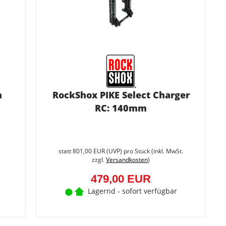
n
RockShox PIKE Select Charger
RC: 140mm
Sie
sparen
)
statt
801,00 EUR
(
UVP
) pro Stück (inkl. MwSt.
40.2%
zzgl.
Versandkosten
)
(322,00
EUR)
479,00 EUR
Lagernd - sofort verfügbar