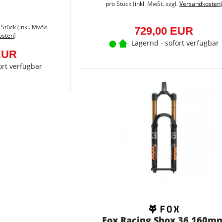
pro Stück (inkl. MwSt. zzgl.
Versandkosten
Sie
sparen
 Stück (inkl. MwSt.
729,00 EUR
9.8%
osten
)
(52,00
Lagernd - sofort verfügbar
EUR)
EUR
ort verfügbar
Fox Racing Shox 36 160m