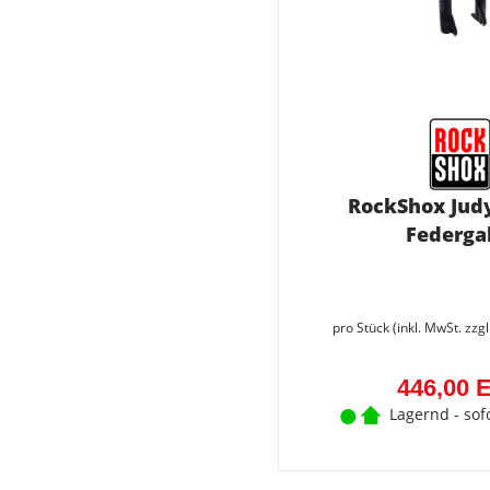
RockShox Judy
Federga
pro Stück (inkl. MwSt. zzg
446,00 
Lagernd - sof