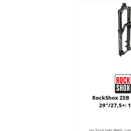
RockShox ZEB 
29"/27,5+:
pro Stück (inkl. MwSt. zzg