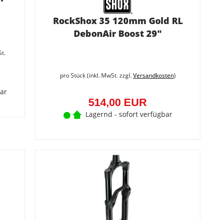
RockShox 35 120mm Gold RL
DebonAir Boost 29"
Sie
sparen
St.
46.2%
(600,00
EUR)
pro Stück (inkl. MwSt. zzgl.
Versandkosten
)
ar
514,00 EUR
Lagernd - sofort verfügbar