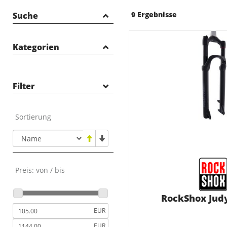
9 Ergebnisse
Suche
Kategorien
E-BIKES
FAHRRÄDER
Filter
OUTLET
NEUHEITEN
Sortierung
ZUBEHÖR
TEILE
Akkus und Ladegeräte
Displays und
Preis: von / bis
Bedieneinheiten
Sattelstütze
RockShox Judy
Vorbauten
EUR
Griffe
EUR