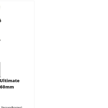
Ultimate
 160mm
l.
Versandkosten
)