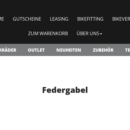
ME
GUTSCHEINE
LEASING
BIKEFITTING
BIKEVER
ZUM WARENKORB
ÜBER UNS
RRÄDER
OUTLET
NEUHEITEN
ZUBEHÖR
TE
Federgabel