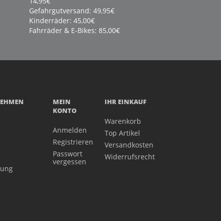
14,95€
Gefahrgutversand: 49,95€
Kinderräder: 45,00€
Fahrräder & E-Bikes: 85,00€
NEHMEN
MEIN
IHR EINKAUF
KONTO
Warenkorb
Anmelden
Top Artikel
Registrieren
Versandkosten
Passwort
Widerrufsrecht
vergessen
gung