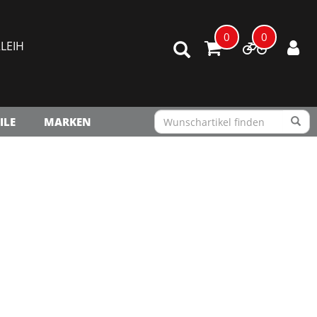
0
0
LEIH
ILE
MARKEN