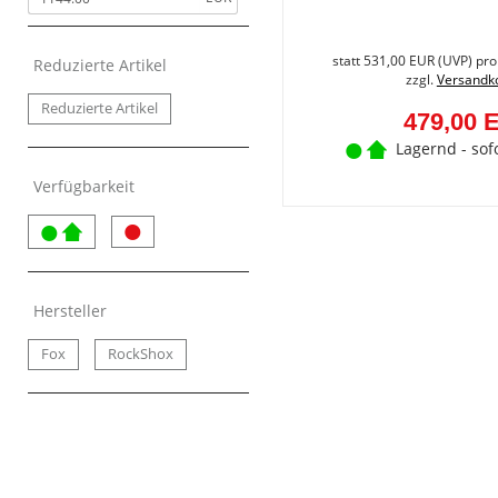
Pedale
Lenker
statt
531,00 EUR
(
UVP
) pro
Brems- und Schalthebel
Reduzierte Artikel
zzgl.
Versandk
Bremssättel
Reduzierte Artikel
479,00 
Bremsscheiben
Lagernd - sof
Federgabel
Freilauf
Verfügbarkeit
Felgen/Laufräder
Lenkerbänder
Kettenschutzringe
Kassetten
Hersteller
Kettenblätter
Fox
RockShox
Ketten
Kurbelgarnituren
Reifen
Sättel
Schaltungen