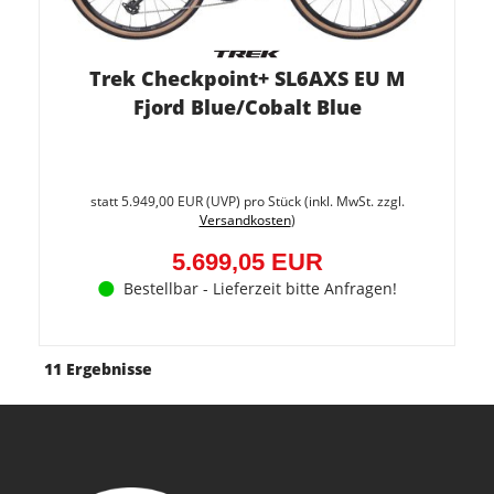
Trek Checkpoint+ SL6AXS EU M
Fjord Blue/Cobalt Blue
Sie
spare
statt
5.949,00 EUR
(
UVP
) pro Stück (inkl. MwSt. zzgl.
4.2%
Versandkosten
)
(249,9
EUR)
5.699,05 EUR
Bestellbar - Lieferzeit bitte Anfragen!
11 Ergebnisse