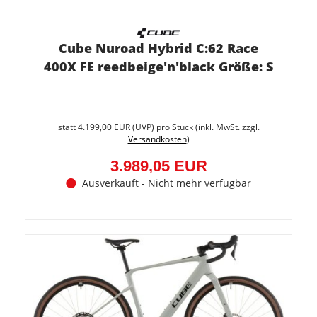
Cube Nuroad Hybrid C:62 Race
400X FE reedbeige'n'black Größe: S
Sie
spare
statt
4.199,00 EUR
(
UVP
) pro Stück (inkl. MwSt. zzgl.
5%
Versandkosten
)
(209,9
EUR)
3.989,05 EUR
Ausverkauft - Nicht mehr verfügbar