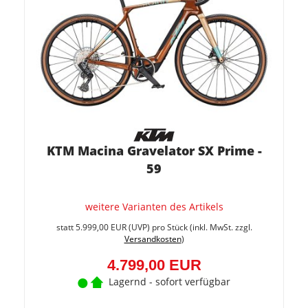
KTM Macina Gravelator SX Prime -
59
weitere Varianten des Artikels
Sie
spare
statt
5.999,00 EUR
(
UVP
) pro Stück (inkl. MwSt. zzgl.
20%
Versandkosten
)
(1.200
EUR)
4.799,00 EUR
Lagernd - sofort verfügbar