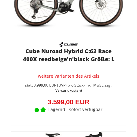
Cube Nuroad Hybrid C:62 Race
400X reedbeige'n'black Größe: L
weitere Varianten des Artikels
Sie
spare
statt
3.999,00 EUR
(
UVP
) pro Stück (inkl. MwSt. zzgl.
10%
Versandkosten
)
(400,0
EUR)
3.599,00 EUR
Lagernd - sofort verfügbar