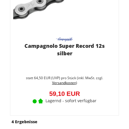
Campagnolo Super Record 12s
silber
Sie
spare
statt
64,50 EUR
(
UVP
) pro Stück (inkl. MwSt. zzgl.
8.4%
Versandkosten
)
(5,40
EUR)
59,10 EUR
Lagernd - sofort verfügbar
4 Ergebnisse