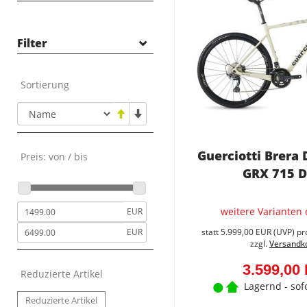
E-BIKES
FAHRRÄDER
Filter
OUTLET
NEUHEITEN
Sortierung
ZUBEHÖR
TEILE
TOP ARTIKEL
NEUHEITEN
Guerciotti Brera 
Preis: von / bis
REDUZIERTE ARTIKEL
GRX 715 Di
weitere Varianten 
EUR
EUR
statt
5.999,00 EUR
(
UVP
) pr
zzgl.
Versandk
3.599,00
Reduzierte Artikel
Lagernd - sof
Reduzierte Artikel