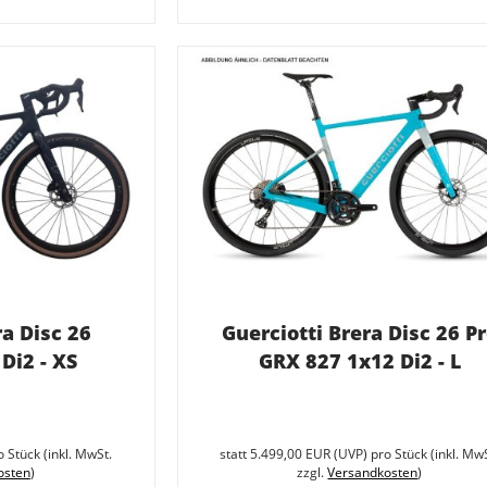
ra Disc 26
Guerciotti Brera Disc 26 P
Di2 - XS
GRX 827 1x12 Di2 - L
Sie
sparen
o Stück (inkl. MwSt.
statt
5.499,00 EUR
(
UVP
) pro Stück (inkl. Mw
40%
osten
)
zzgl.
Versandkosten
)
(2.400,00