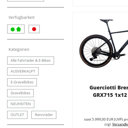
Verfügbarkeit
Kategorien
Alle Fahrräder & E-Bikes
AUSVERKAUFT
E-Gravelbikes
Guerciotti Bre
Gravelbikes
GRX715 1x12 
NEUHEITEN
OUTLET
Rennräder
statt
5.999,00 EUR
(
UVP
) pr
zzgl.
Versandk