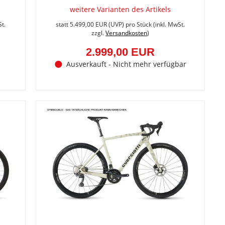
weitere Varianten des Artikels
Sie
Sie
sparen
sparen
St.
statt
5.499,00 EUR
(
UVP
) pro Stück (inkl. MwSt.
54.6%
45.5%
zzgl.
Versandkosten
)
(3.000,00
(2.500,
EUR)
EUR)
2.999,00 EUR
Ausverkauft - Nicht mehr verfügbar