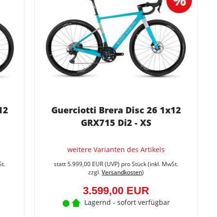
12
Guerciotti Brera Disc 26 1x12
GRX715 Di2 - XS
weitere Varianten des Artikels
Sie
Sie
sparen
sparen
St.
statt
5.999,00 EUR
(
UVP
) pro Stück (inkl. MwSt.
34.6%
40%
zzgl.
Versandkosten
)
(1.900,00
(2.400,
EUR)
EUR)
3.599,00 EUR
Lagernd - sofort verfügbar