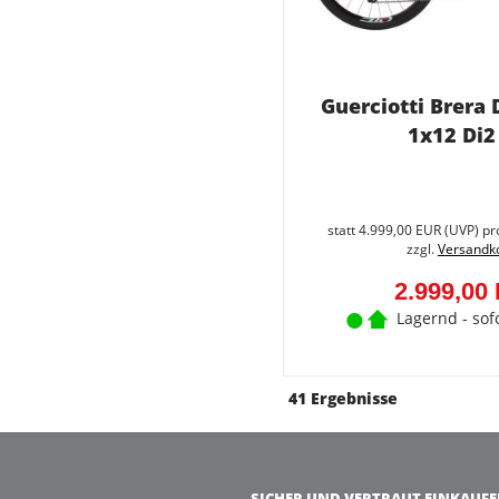
Guerciotti Brera
1x12 Di2
statt
4.999,00 EUR
(
UVP
) pr
zzgl.
Versandk
2.999,00
Lagernd - sof
41 Ergebnisse
SICHER UND VERTRAUT EINKAUF