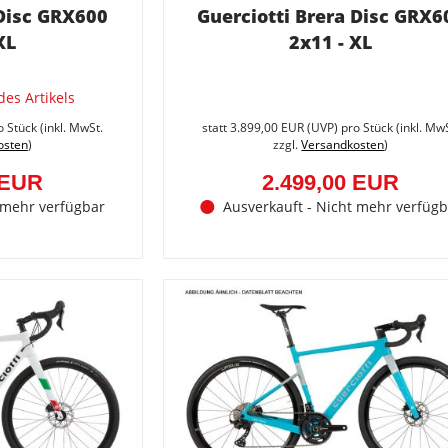
 Disc GRX600
Guerciotti Brera Disc GRX6
XL
2x11 - XL
des Artikels
Sie
sparen
o Stück (inkl. MwSt.
statt
3.899,00 EUR
(
UVP
) pro Stück (inkl. Mw
45.5%
osten
)
zzgl.
Versandkosten
)
(2.500,00
EUR)
 EUR
2.499,00 EUR
 mehr verfügbar
Ausverkauft - Nicht mehr verfügb