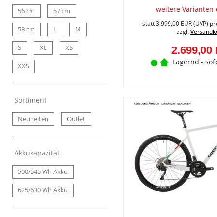
weitere Varianten 
56 cm
57 cm
statt
3.999,00 EUR
(
UVP
) pr
58 cm
L
M
zzgl.
Versandk
S
XL
XS
2.699,00
Lagernd - sof
XXS
Sortiment
Neuheiten
Outlet
Akkukapazität
500/545 Wh Akku
625/630 Wh Akku