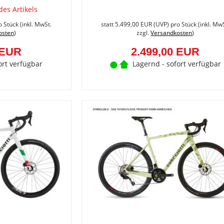
des Artikels
Sie
sparen
o Stück (inkl. MwSt.
statt
5.499,00 EUR
(
UVP
) pro Stück (inkl. Mw
32.5%
osten
)
zzgl.
Versandkosten
)
(1.300,00
EUR)
 EUR
2.499,00 EUR
ort verfügbar
Lagernd - sofort verfügbar