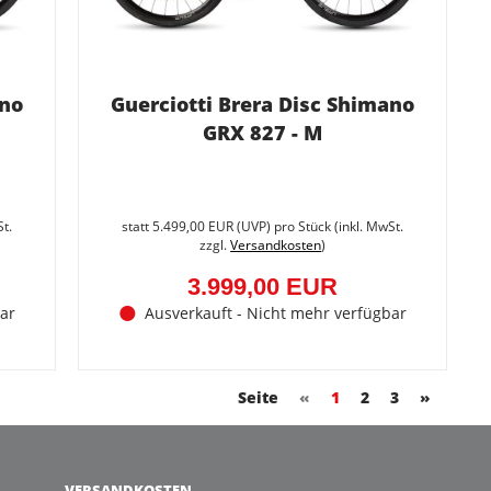
ano
Guerciotti Brera Disc Shimano
GRX 827 - M
Sie
Sie
sparen
sparen
St.
statt
5.499,00 EUR
(
UVP
) pro Stück (inkl. MwSt.
27.3%
27.3%
zzgl.
Versandkosten
)
(1.500,00
(1.500,
EUR)
EUR)
3.999,00 EUR
ar
Ausverkauft - Nicht mehr verfügbar
Seite
«
1
2
3
»
VERSANDKOSTEN