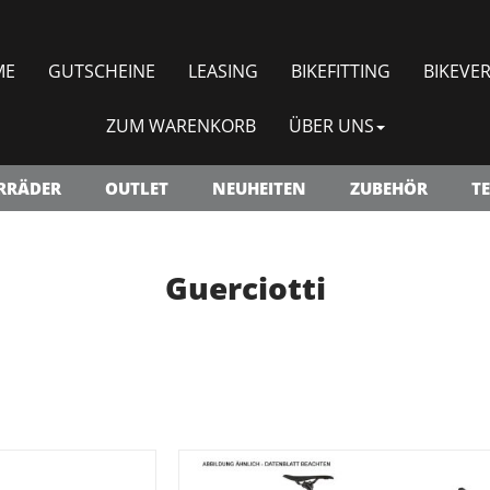
ME
GUTSCHEINE
LEASING
BIKEFITTING
BIKEVER
ZUM WARENKORB
ÜBER UNS
RRÄDER
OUTLET
NEUHEITEN
ZUBEHÖR
TE
Guerciotti