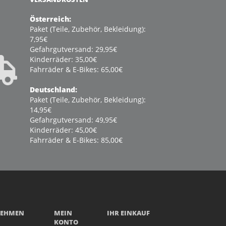
Österreich:
Paket (Teile, Zubehör, Bekleidung):
7,95€
Gefahrgutversand: 29,95€
Kinderräder: 35,00€
Fahrräder & E-Bikes: 65,00€
Deutschland:
Paket (Teile, Zubehör, Bekleidung):
14,95€
Gefahrgutversand: 49,95€
Kinderräder: 45,00€
Fahrräder & E-Bikes: 85,00€
NEHMEN
MEIN
IHR EINKAUF
KONTO