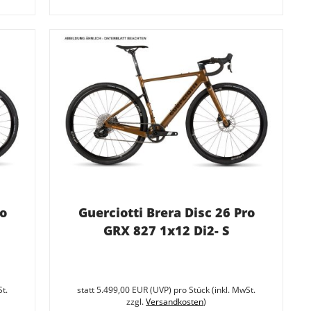
ro
Guerciotti Brera Disc 26 Pro
GRX 827 1x12 Di2- S
Sie
Sie
sparen
sparen
St.
statt
5.499,00 EUR
(
UVP
) pro Stück (inkl. MwSt.
20%
27.3%
zzgl.
Versandkosten
)
(1.100,00
(1.500,