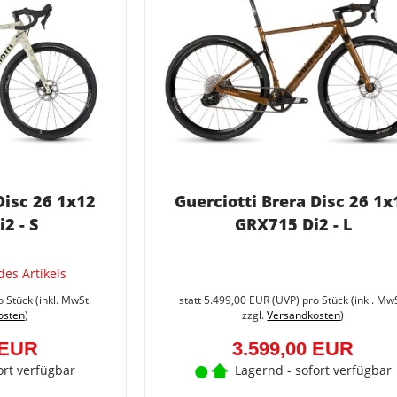
Disc 26 1x12
Guerciotti Brera Disc 26 1x
2 - S
GRX715 Di2 - L
des Artikels
Sie
sparen
o Stück (inkl. MwSt.
statt
5.499,00 EUR
(
UVP
) pro Stück (inkl. Mw
40%
osten
)
zzgl.
Versandkosten
)
(2.400,00
EUR)
 EUR
3.599,00 EUR
ort verfügbar
Lagernd - sofort verfügbar