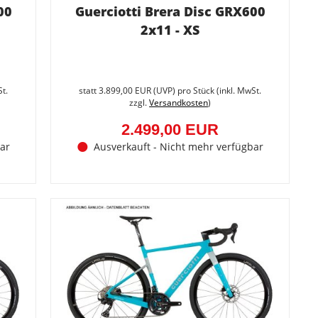
00
Guerciotti Brera Disc GRX600
2x11 - XS
Sie
Sie
sparen
sparen
St.
statt
3.899,00 EUR
(
UVP
) pro Stück (inkl. MwSt.
35.9%
35.9%
zzgl.
Versandkosten
)
(1.400,00
(1.400,
EUR)
EUR)
2.499,00 EUR
ar
Ausverkauft - Nicht mehr verfügbar