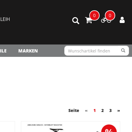
0
0
LEIH
ILE
MARKEN
Seite
«
1
2
3
»