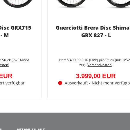
 Disc GRX715
Guerciotti Brera Disc Shim
 - M
GRX 827 - L
Sie
sparen
o Stück (inkl. MwSt.
statt
5.499,00 EUR
(
UVP
) pro Stück (inkl. Mw
40%
osten
)
zzgl.
Versandkosten
)
(2.000,00
EUR)
 EUR
3.999,00 EUR
ort verfügbar
Ausverkauft - Nicht mehr verfügb
EN
BEZAHLEN MIT