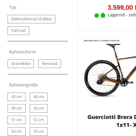
3.599,00
Typ
Lagernd - sof
Elektrofahrrad (E-Bike)
Fahrrad
Rahmenform
Gravelbike
Rennrad
Rahmengröße
45 cm
48 cm
49 cm
50 cm
Guerciotti Brera
51 cm
52 cm
1x11- 
54 cm
55 cm