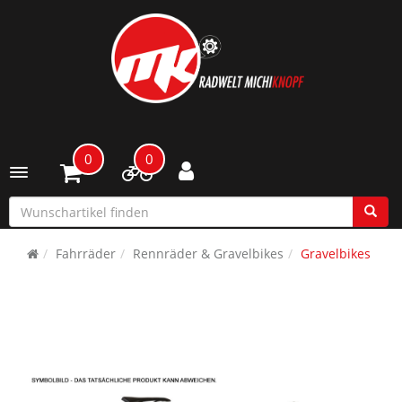
0
0
Toggle navigation
Fahrräder
Rennräder & Gravelbikes
Gravelbikes