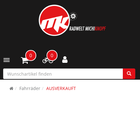
0
0
Toggle navigation
Fahrräder
AUSVERKAUFT