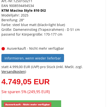
Art.-Nr.1250150211
EAN 9008594494534
KTM Macina Style 810 Di2
Modelljahr: 2025
Bereifung: 28"
Farbe: steel blue matt (black+light blue)
Größe: Dameneinstieg (Trapezrahmen) - D 51 cm
passend für Körpergröße: 170-177 cm
Ausverkauft - Nicht mehr verfügbar
Informieren, wenn wieder lieferbar
statt
4.999,00 EUR
(
UVP
) pro Stück (inkl. MwSt. zzgl.
Versandkosten
)
4.749,05 EUR
Sie sparen 5% (249,95 EUR)
Ausverkauft - Nicht mehr verfügbar