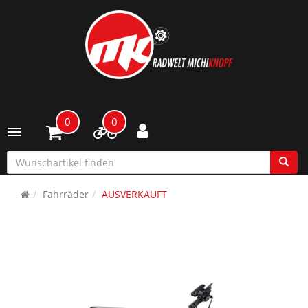
0
0
Toggle navigation
Fahrräder
AUSVERKAUFT