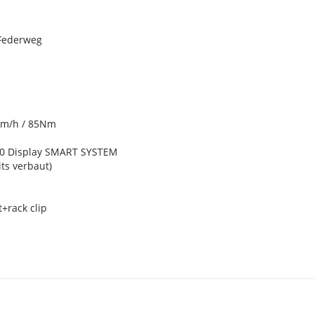
 Federweg
km/h / 85Nm
00 Display SMART SYSTEM
ts verbaut)
+rack clip