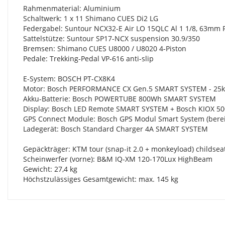
Rahmenmaterial: Aluminium
Schaltwerk: 1 x 11 Shimano CUES Di2 LG
Federgabel: Suntour NCX32-E Air LO 15QLC Al 1 1/8, 63mm
Sattelstütze: Suntour SP17-NCX suspension 30.9/350
Bremsen: Shimano CUES U8000 / U8020 4-Piston
Pedale: Trekking-Pedal VP-616 anti-slip
E-System: BOSCH PT-CX8K4
Motor: Bosch PERFORMANCE CX Gen.5 SMART SYSTEM - 25
Akku-Batterie: Bosch POWERTUBE 800Wh SMART SYSTEM
Display: Bosch LED Remote SMART SYSTEM + Bosch KIOX 5
GPS Connect Module: Bosch GPS Modul Smart System (berei
Ladegerät: Bosch Standard Charger 4A SMART SYSTEM
Gepäckträger: KTM tour (snap-it 2.0 + monkeyload) childseat
Scheinwerfer (vorne): B&M IQ-XM 120-170Lux HighBeam
Gewicht: 27,4 kg
Höchstzulässiges Gesamtgewicht: max. 145 kg