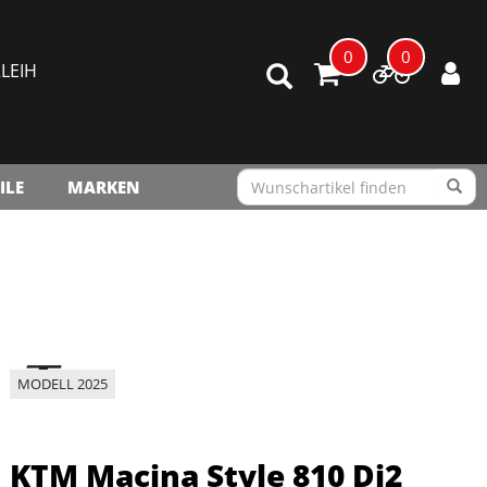
0
0
LEIH
ILE
MARKEN
MODELL 2025
KTM Macina Style 810 Di2