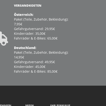
VERSANDKOSTEN
Österreich:
Paket (Teile, Zubehör, Bekleidung):
7,95€
Gefahrgutversand: 29,95€
Kinderräder: 35,00€
Fahrräder & E-Bikes: 65,00€
Deutschland:
Paket (Teile, Zubehör, Bekleidung):
14,95€
Gefahrgutversand: 49,95€
Kinderräder: 45,00€
Fahrräder & E-Bikes: 85,00€
NEHMEN
MEIN
IHR EINKAUF