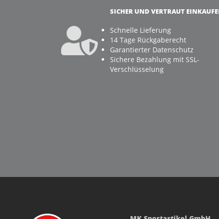
SICHER UND VERTRAUT EINKAUF
Schnelle Lieferung
14 Tage Rückgaberecht
Garantierter Datenschutz
Sichere Bezahlung mit SSL-
Verschlüsselung
MK Sportartikel GmbH