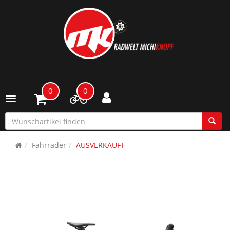
0
0
Toggle navigation
Fahrräder
AUSVERKAUFT