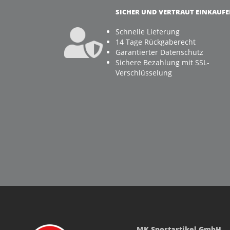
SICHER UND VERTRAUT EINKAUF
Schnelle Lieferung
14 Tage Rückgaberecht
Garantierter Datenschutz
Sichere Bezahlung mit SSL-
Verschlüsselung
MK Sportartikel GmbH