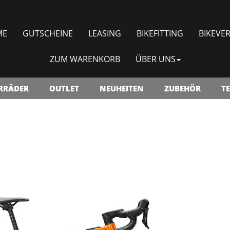
ME
GUTSCHEINE
LEASING
BIKEFITTING
BIKEVER
ZUM WARENKORB
ÜBER UNS
RRÄDER
OUTLET
NEUHEITEN
ZUBEHÖR
TE