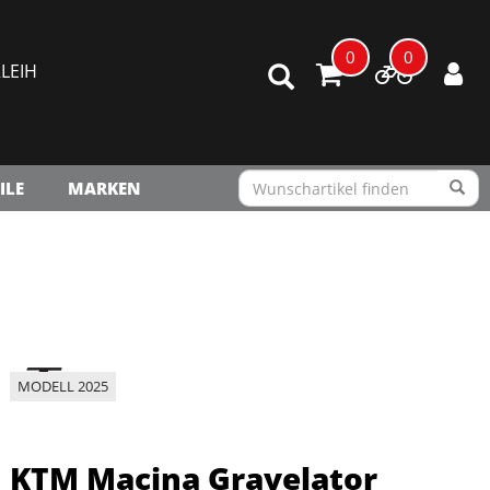
0
0
LEIH
ILE
MARKEN
MODELL 2025
KTM Macina Gravelator