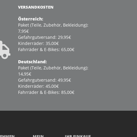
VERSANDKOSTEN
Österreich:
Paket (Teile, Zubehör, Bekleidung):
7,95€
Gefahrgutversand: 29,95€
Kinderräder: 35,00€
Fahrräder & E-Bikes: 65,00€
Deutschland:
Paket (Teile, Zubehör, Bekleidung):
14,95€
Gefahrgutversand: 49,95€
Kinderräder: 45,00€
Fahrräder & E-Bikes: 85,00€
NEHMEN
MEIN
IHR EINKAUF