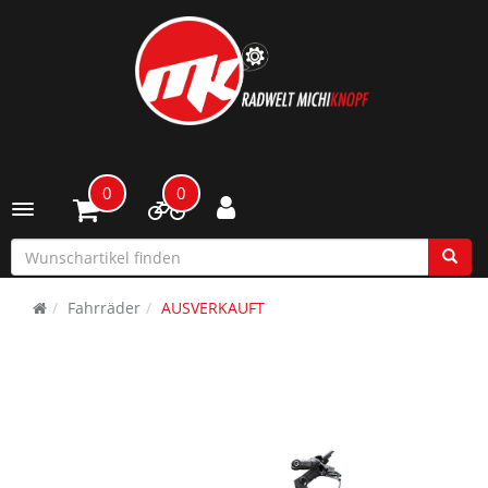
0
0
Toggle navigation
Fahrräder
AUSVERKAUFT