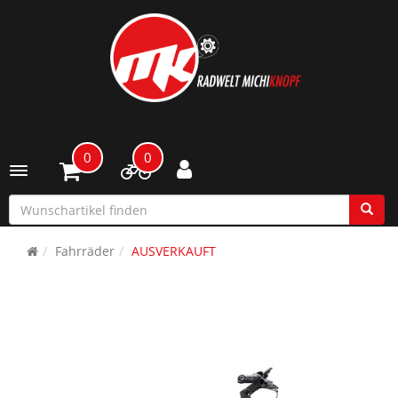
0
0
Toggle navigation
Fahrräder
AUSVERKAUFT