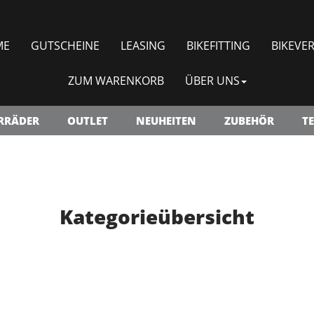
ME
GUTSCHEINE
LEASING
BIKEFITTING
BIKEVER
ZUM WARENKORB
ÜBER UNS
RRÄDER
OUTLET
NEUHEITEN
ZUBEHÖR
TE
Kategorieübersicht