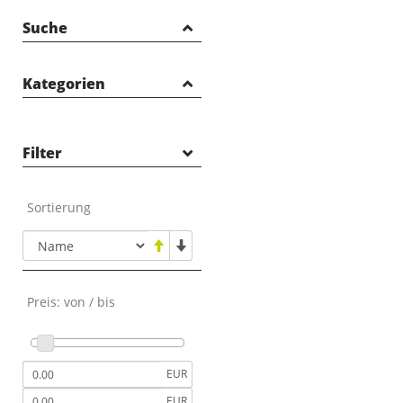
Suche
Kategorien
E-BIKES
FAHRRÄDER
Filter
OUTLET
NEUHEITEN
Sortierung
ZUBEHÖR
TEILE
TOP ARTIKEL
NEUHEITEN
Preis: von / bis
REDUZIERTE ARTIKEL
EUR
EUR