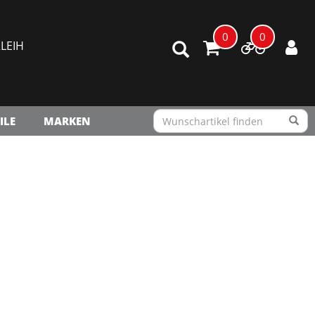
0
0
LEIH
ILE
MARKEN