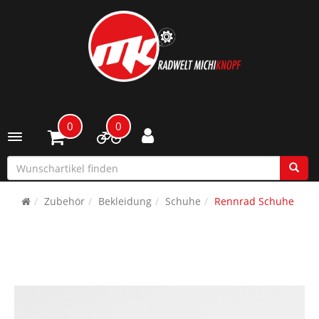
0
0
Toggle navigation
Zubehör
Bekleidung
Schuhe
Rennrad Schuhe