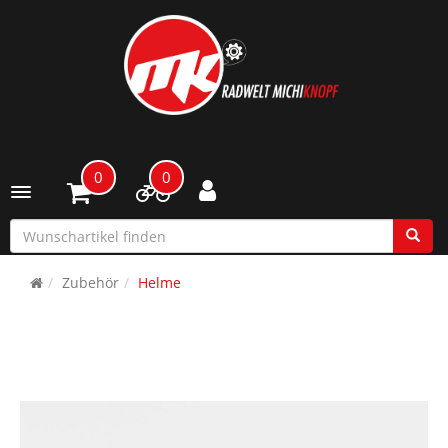
0
0
Toggle navigation
Zubehör
Helme