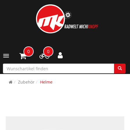
0
0
Toggle navigation
Zubehör
Helme