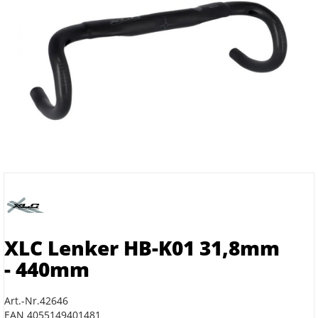
XLC Lenker HB-K01 31,8mm
- 440mm
Art.-Nr.42646
EAN 4055149401481