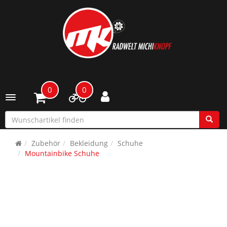
0
0
Toggle navigation
Zubehör
Bekleidung
Schuhe
Mountainbike Schuhe