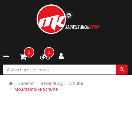
0
0
Toggle navigation
Zubehör
Bekleidung
Schuhe
Mountainbike Schuhe