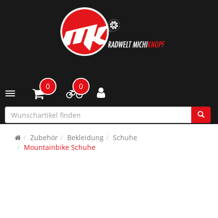
0
0
Toggle navigation
Zubehör
Bekleidung
Schuhe
Mountainbike Schuhe