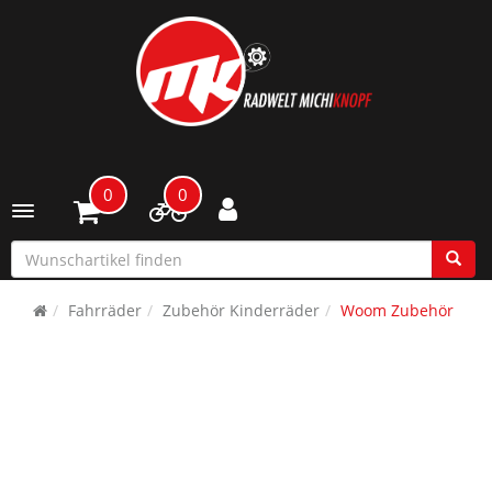
0
0
Toggle navigation
Fahrräder
Zubehör Kinderräder
Woom Zubehör