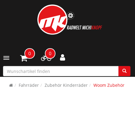
0
0
Toggle navigation
Fahrräder
Zubehör Kinderräder
Woom Zubehör