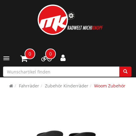
0
0
Toggle navigation
Fahrräder
Zubehör Kinderräder
Woom Zubehör