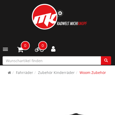
0
0
Toggle navigation
Fahrräder
Zubehör Kinderräder
Woom Zubehör