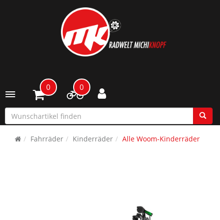
0
0
Toggle navigation
Fahrräder
Kinderräder
Alle Woom-Kinderräder