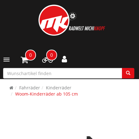
0
0
Toggle navigation
Fahrräder
Kinderräder
Woom-Kinderräder ab 105 cm