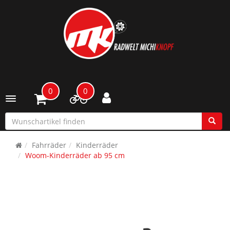
0
0
Toggle navigation
Fahrräder
Kinderräder
Woom-Kinderräder ab 95 cm