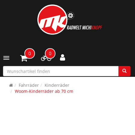
0
0
Toggle navigation
Fahrräder
Kinderräder
Woom-Kinderräder ab 70 cm