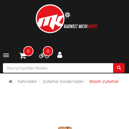
0
0
Toggle navigation
Fahrräder
Zubehör Kinderräder
Woom Zubehör