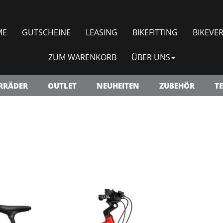
ME
GUTSCHEINE
LEASING
BIKEFITTING
BIKEVER
ZUM WARENKORB
ÜBER UNS
RRÄDER
OUTLET
NEUHEITEN
ZUBEHÖR
TE