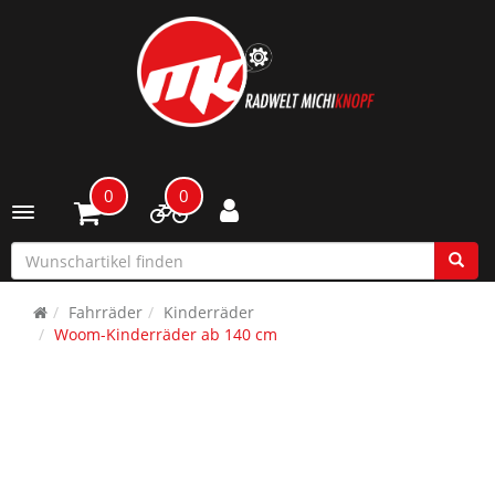
0
0
Toggle navigation
Fahrräder
Kinderräder
Woom-Kinderräder ab 140 cm