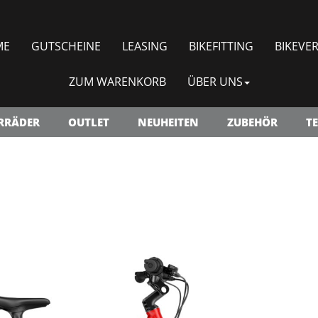
ME
GUTSCHEINE
LEASING
BIKEFITTING
BIKEVER
ZUM WARENKORB
ÜBER UNS
RRÄDER
OUTLET
NEUHEITEN
ZUBEHÖR
TE