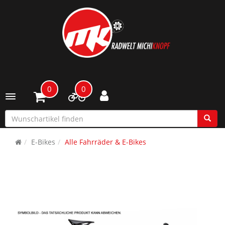
0
0
Toggle navigation
E-Bikes
Alle Fahrräder & E-Bikes