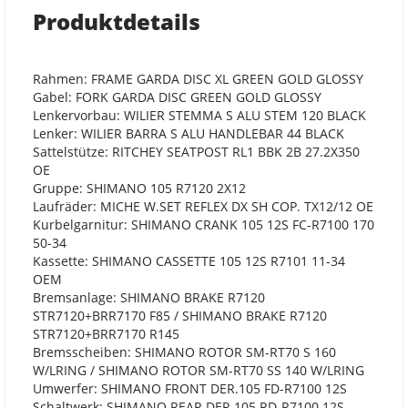
Produktdetails
Rahmen: FRAME GARDA DISC XL GREEN GOLD GLOSSY
Gabel: FORK GARDA DISC GREEN GOLD GLOSSY
Lenkervorbau: WILIER STEMMA S ALU STEM 120 BLACK
Lenker: WILIER BARRA S ALU HANDLEBAR 44 BLACK
Sattelstütze: RITCHEY SEATPOST RL1 BBK 2B 27.2X350
OE
Gruppe: SHIMANO 105 R7120 2X12
Laufräder: MICHE W.SET REFLEX DX SH COP. TX12/12 OE
Kurbelgarnitur: SHIMANO CRANK 105 12S FC-R7100 170
50-34
Kassette: SHIMANO CASSETTE 105 12S R7101 11-34
OEM
Bremsanlage: SHIMANO BRAKE R7120
STR7120+BRR7170 F85 / SHIMANO BRAKE R7120
STR7120+BRR7170 R145
Bremsscheiben: SHIMANO ROTOR SM-RT70 S 160
W/LRING / SHIMANO ROTOR SM-RT70 SS 140 W/LRING
Umwerfer: SHIMANO FRONT DER.105 FD-R7100 12S
Schaltwerk: SHIMANO REAR DER.105 RD-R7100 12S