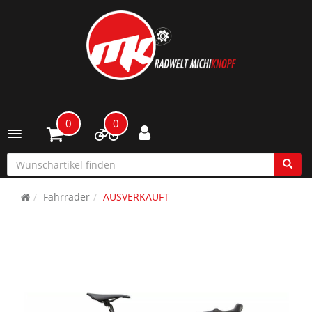
0
0
Toggle navigation
Fahrräder
AUSVERKAUFT