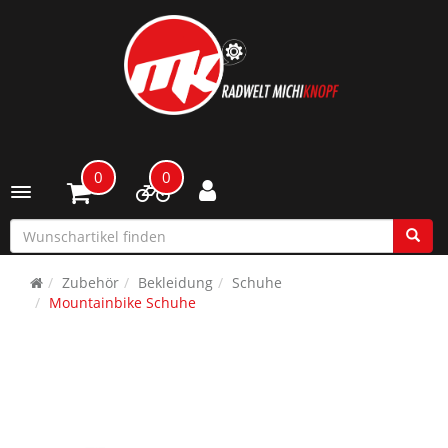
0
0
Toggle navigation
Zubehör
Bekleidung
Schuhe
Mountainbike Schuhe