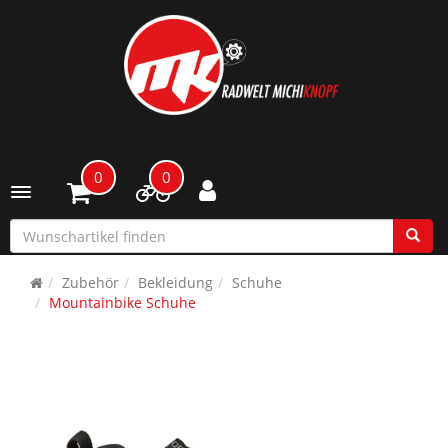
0
0
Toggle navigation
Zubehör
Bekleidung
Schuhe
Mountainbike Schuhe