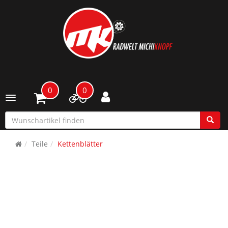
0
0
Toggle navigation
Teile
Kettenblätter