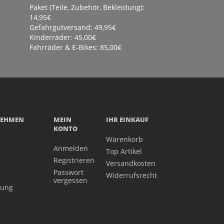
Paket (Teile, Zubehör, Bekleidung):
14,95€
Gefahrgutversand: 49,95€
Kinderräder: 45,00€
Fahrräder & E-Bikes: 85,00€
NEHMEN
MEIN
IHR EINKAUF
KONTO
Warenkorb
Anmelden
Top Artikel
Registrieren
Versandkosten
Passwort
Widerrufsrecht
vergessen
gung