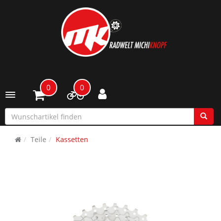
0
0
Toggle navigation
Teile
Kassetten